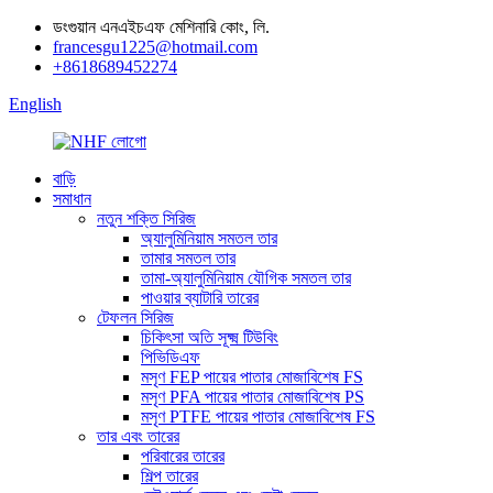
ডংগুয়ান এনএইচএফ মেশিনারি কোং, লি.
francesgu1225@hotmail.com
+8618689452274
English
বাড়ি
সমাধান
নতুন শক্তি সিরিজ
অ্যালুমিনিয়াম সমতল তার
তামার সমতল তার
তামা-অ্যালুমিনিয়াম যৌগিক সমতল তার
পাওয়ার ব্যাটারি তারের
টেফলন সিরিজ
চিকিৎসা অতি সূক্ষ্ম টিউবিং
পিভিডিএফ
মসৃণ FEP পায়ের পাতার মোজাবিশেষ FS
মসৃণ PFA পায়ের পাতার মোজাবিশেষ PS
মসৃণ PTFE পায়ের পাতার মোজাবিশেষ FS
তার এবং তারের
পরিবারের তারের
শিল্প তারের