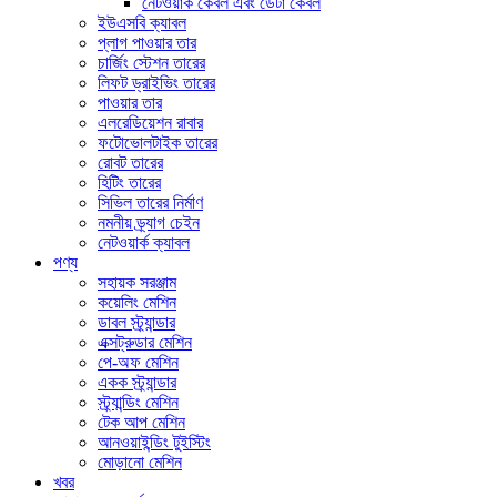
নেটওয়ার্ক কেবল এবং ডেটা কেবল
ইউএসবি ক্যাবল
প্লাগ পাওয়ার তার
চার্জিং স্টেশন তারের
লিফট ড্রাইভিং তারের
পাওয়ার তার
এলরেডিয়েশন রাবার
ফটোভোলটাইক তারের
রোবট তারের
হিটিং তারের
সিভিল তারের নির্মাণ
নমনীয় ড্র্যাগ চেইন
নেটওয়ার্ক ক্যাবল
পণ্য
সহায়ক সরঞ্জাম
কয়েলিং মেশিন
ডাবল স্ট্র্যান্ডার
এক্সট্রুডার মেশিন
পে-অফ মেশিন
একক স্ট্র্যান্ডার
স্ট্র্যান্ডিং মেশিন
টেক আপ মেশিন
আনওয়াইন্ডিং টুইস্টিং
মোড়ানো মেশিন
খবর