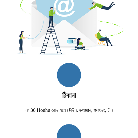
ঠিকানা
নং 36 Houhu রোড হুমেন টাউন, ডংগুয়ান, গুয়াংডং, চীন