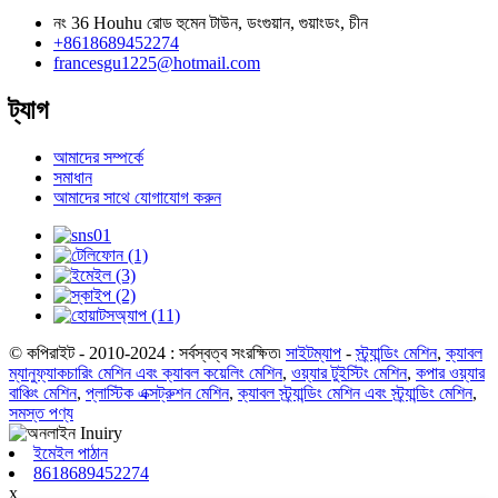
নং 36 Houhu রোড হুমেন টাউন, ডংগুয়ান, গুয়াংডং, চীন
+8618689452274
francesgu1225@hotmail.com
ট্যাগ
আমাদের সম্পর্কে
সমাধান
আমাদের সাথে যোগাযোগ করুন
© কপিরাইট - 2010-2024 : সর্বস্বত্ব সংরক্ষিত৷
সাইটম্যাপ
-
স্ট্র্যান্ডিং মেশিন
,
ক্যাবল
ম্যানুফ্যাকচারিং মেশিন এবং ক্যাবল কয়েলিং মেশিন
,
ওয়্যার টুইস্টিং মেশিন
,
কপার ওয়্যার
বাঞ্চিং মেশিন
,
প্লাস্টিক এক্সট্রুশন মেশিন
,
ক্যাবল স্ট্র্যান্ডিং মেশিন এবং স্ট্র্যান্ডিং মেশিন
,
সমস্ত পণ্য
ইমেইল পাঠান
8618689452274
x